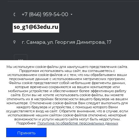
+7 (846) 959-54-00
г. Самара, ул. Георгия Димитрова, 17
Мы используем cookie-файлы для наилучшего представления сайта.
Продолжая использовать наш сайт, вы соглашаетесь с
использованием cookie-файлов и с тем, что мы обрабатываем ваши
персональные данные с использованием метрических программ.
ВЕРСИЯ ДЛЯ ПЕЧАТИ
Файлы cookie представляют собой небольшие фрагменты данных,
которые временно сохраняются на вашем компьютере или
ПОЛИТИКА КОНФИДЕНЦИАЛЬНОСТИ
мобильном устройстве и обеспечивают более эффективную работу
сайта. Если вы не хотите использовать cookie-файлы, вы можете
отключить их в настройках безопасности вашего браузера на вашем
компьютере. Отключение cookie-файлов Вам следует выполнить для
© 2007-2026. , ГБОУ СО «Гимназия № 1 (Базовая школа
каждого браузера и устройства, с помощью которого Вами
РАН)»
осуществляется вход на сайт. Обратите внимание, что в случае, если
Создание сайта
использование нашим сайтом cookie-файлов отключено, некоторые
возможности и услуги нашего сайта могут быть недоступны.
Подробнее:
Политика по обработке персональных данных
Принять