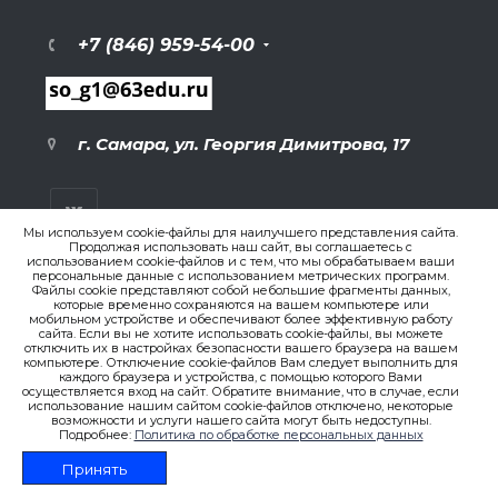
+7 (846) 959-54-00
г. Самара, ул. Георгия Димитрова, 17
Мы используем cookie-файлы для наилучшего представления сайта.
Продолжая использовать наш сайт, вы соглашаетесь с
использованием cookie-файлов и с тем, что мы обрабатываем ваши
персональные данные с использованием метрических программ.
ВЕРСИЯ ДЛЯ ПЕЧАТИ
Файлы cookie представляют собой небольшие фрагменты данных,
которые временно сохраняются на вашем компьютере или
ПОЛИТИКА КОНФИДЕНЦИАЛЬНОСТИ
мобильном устройстве и обеспечивают более эффективную работу
сайта. Если вы не хотите использовать cookie-файлы, вы можете
отключить их в настройках безопасности вашего браузера на вашем
компьютере. Отключение cookie-файлов Вам следует выполнить для
© 2007-2026. , ГБОУ СО «Гимназия № 1 (Базовая школа
каждого браузера и устройства, с помощью которого Вами
РАН)»
осуществляется вход на сайт. Обратите внимание, что в случае, если
Создание сайта
использование нашим сайтом cookie-файлов отключено, некоторые
возможности и услуги нашего сайта могут быть недоступны.
Подробнее:
Политика по обработке персональных данных
Принять