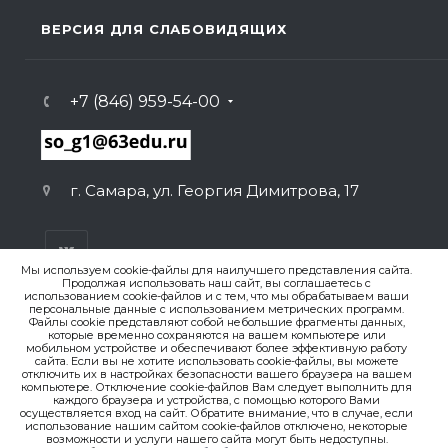
ВЕРСИЯ ДЛЯ СЛАБОВИДЯЩИХ
+7 (846) 959-54-00
г. Самара, ул. Георгия Димитрова, 17
Мы используем cookie-файлы для наилучшего представления сайта.
Продолжая использовать наш сайт, вы соглашаетесь с
использованием cookie-файлов и с тем, что мы обрабатываем ваши
персональные данные с использованием метрических программ.
ВЕРСИЯ ДЛЯ ПЕЧАТИ
Файлы cookie представляют собой небольшие фрагменты данных,
которые временно сохраняются на вашем компьютере или
ПОЛИТИКА КОНФИДЕНЦИАЛЬНОСТИ
мобильном устройстве и обеспечивают более эффективную работу
сайта. Если вы не хотите использовать cookie-файлы, вы можете
отключить их в настройках безопасности вашего браузера на вашем
компьютере. Отключение cookie-файлов Вам следует выполнить для
© 2007-2026. , ГБОУ СО «Гимназия № 1 (Базовая школа
каждого браузера и устройства, с помощью которого Вами
РАН)»
осуществляется вход на сайт. Обратите внимание, что в случае, если
Создание сайта
использование нашим сайтом cookie-файлов отключено, некоторые
возможности и услуги нашего сайта могут быть недоступны.