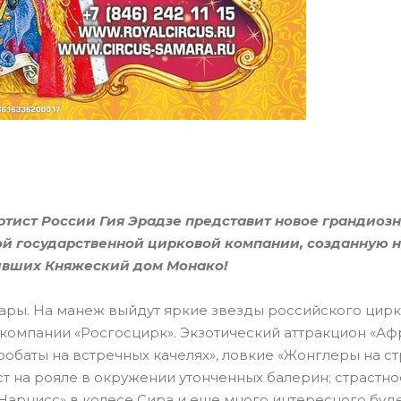
тист России Гия Эрадзе представит новое грандиоз
 государственной цирковой компании, созданную н
ивших Княжеский дом Монако!
мары. На манеж выйдут яркие звезды российского цир
 компании «Росгосцирк». Экзотический аттракцион «Аф
обаты на встречных качелях», ловкие «Жонглеры на ст
т на рояле в окружении утонченных балерин; страстно
 «Нарцисс» в колесе Сира и еще много интересного буд