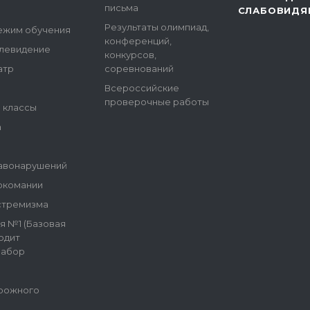
письма
СЛАБОВИДЯ
Результаты олимпиад,
ежим обучения
конференций,
елевидение
конкурсов,
атр
соревнований
Всероссийские
проверочные работы
е классы
а
авонарушений
ркомании
стремизма
я №1 (Базовая
одит
набор
рожного