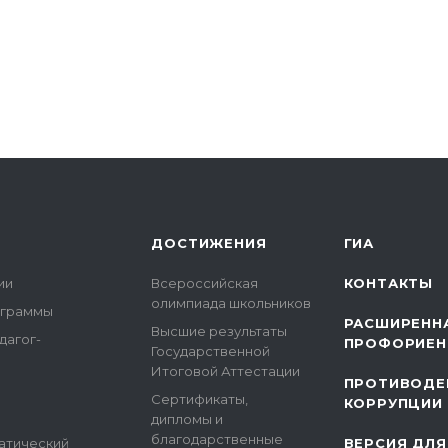
ДОСТИЖЕНИЯ
ГИА
ии
Всероссийская
КОНТАКТЫ
олимпиада школьников
ограммы
РАСШИРЕНН
Высшие результаты
дагог-
ПРОФОРИЕН
Государственной
Итоговой Аттестации
ПРОТИВОДЕ
Сертификаты,
КОРРУПЦИИ
дипломы и
благодарственные
атический
ВЕРСИЯ ДЛЯ