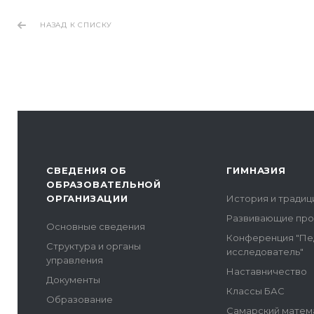
НАЗАД К СПИСКУ
СВЕДЕНИЯ ОБ
ГИМНАЗИЯ
ОБРАЗОВАТЕЛЬНОЙ
ОРГАНИЗАЦИИ
История и традиц
Развивающие пр
Основные сведения
Конференция "Пе
Структура и органы
исследователь"
управления
Наставничество
Документы
Классы БАС
Образование
Самарский матем