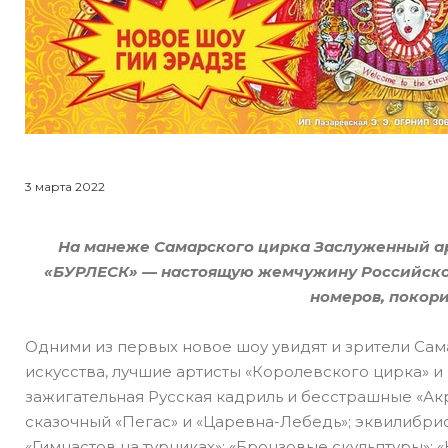
3 марта 2022
На манеже Самарского цирка Заслуженный ар
«БУРЛЕСК» — настоящую жемчужину Российской
номеров, покор
Одними из первых новое шоу увидят и зрители Са
искусства, лучшие артисты «Королевского цирка» и
зажигательная Русская кадриль и бесстрашные «Акр
сказочный «Пегас» и «Царевна-Лебедь»; эквилибрис
«Гимнастов на турниках»; «Бронзовые скульптуры»;