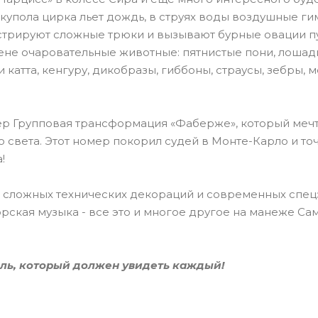
купола цирка льет дождь, в струях воды воздушные г
трируют сложные трюки и вызывают бурные овации п
ене очаровательные животные: пятнистые пони, лошад
 катта, кенгуру, дикобразы, гиббоны, страусы, зебры, 
ер Групповая трансформация «Фаберже», который меч
о света. Этот номер покорил судей в Монте-Карло и то
!
 сложных технических декораций и современных спец
рская музыка - все это и многое другое на манеже Са
кль, который должен увидеть каждый!