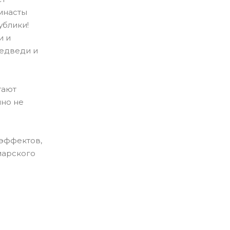
имнасты
ублики!
и и
медведи и
тают
чно не
эффектов,
марского