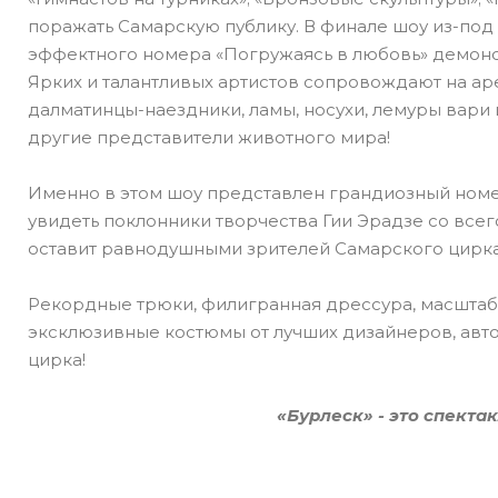
поражать Самарскую публику. В финале шоу из-под 
эффектного номера «Погружаясь в любовь» демонс
Ярких и талантливых артистов сопровождают на ар
далматинцы-наездники, ламы, носухи, лемуры вари и
другие представители животного мира!
Именно в этом шоу представлен грандиозный ном
увидеть поклонники творчества Гии Эрадзе со всег
оставит равнодушными зрителей Самарского цирка
Рекордные трюки, филигранная дрессура, масштаб
эксклюзивные костюмы от лучших дизайнеров, авто
цирка!
«Бурлеск» - это спекта