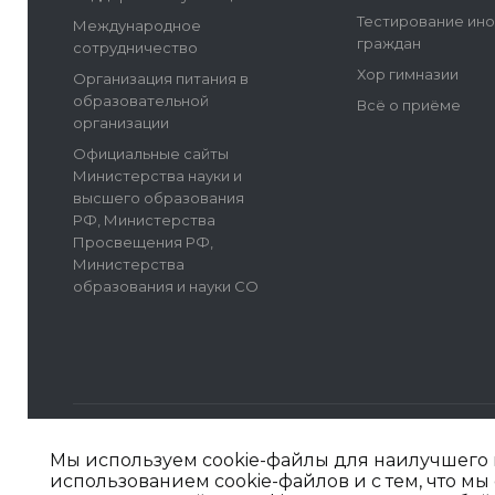
Тестирование ин
Международное
граждан
сотрудничество
Хор гимназии
Организация питания в
образовательной
Всё о приёме
организации
Официальные сайты
Министерства науки и
высшего образования
РФ, Министерства
Просвещения РФ,
Министерства
образования и науки СО
Мы используем cookie-файлы для наилучшего п
использованием cookie-файлов и с тем, что 