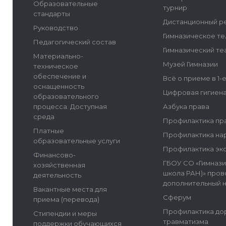
Образовательные
турнир
стандарты
Дистанционный р
Руководство
Гимназическое т
Педагогический состав
Гимназический те
Материально-
Музей Гимназии
техническое
обеспечение и
Всё о приеме в 1-
оснащенность
Цифровая гигиен
образовательного
процесса. Доступная
Азбука права
среда
Профилактика пр
Платные
Профилактика на
образовательные услуги
Профилактика эк
Финансово-
ГБОУ СО «Гимнази
хозяйственная
школа РАН)» пров
деятельность
дополнительный 
Вакантные места для
Сферум
приема (перевода)
Профилактика до
Стипендии и меры
травматизма
поддержки обучающихся