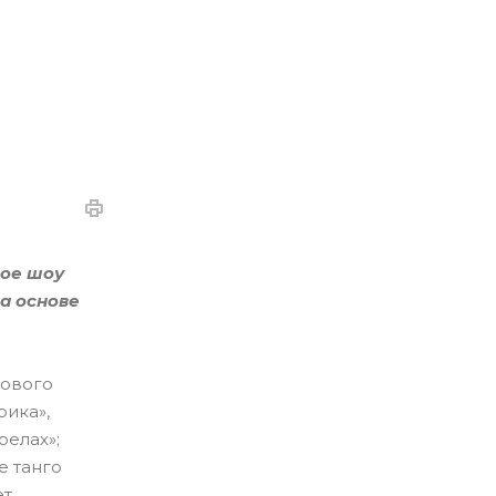
ное шоу
а основе
кового
рика»,
релах»;
е танго
ет