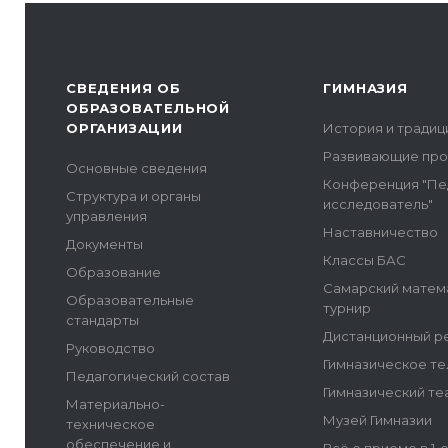
СВЕДЕНИЯ ОБ
ГИМНАЗИЯ
ОБРАЗОВАТЕЛЬНОЙ
ОРГАНИЗАЦИИ
История и традиц
Развивающие пр
Основные сведения
Конференция "Пе
Структура и органы
исследователь"
управления
Наставничество
Документы
Классы БАС
Образование
Самарский матем
Образовательные
турнир
стандарты
Дистанционный р
Руководство
Гимназическое т
Педагогический состав
Гимназический те
Материально-
Музей Гимназии
техническое
обеспечение и