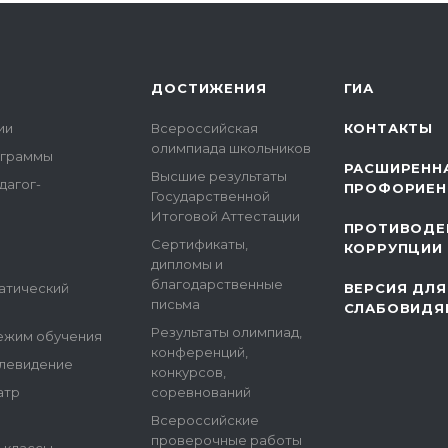
ДОСТИЖЕНИЯ
ГИА
ии
Всероссийская
КОНТАКТЫ
олимпиада школьников
ограммы
РАСШИРЕНН
Высшие результаты
дагог-
ПРОФОРИЕН
Государственной
Итоговой Аттестации
ПРОТИВОДЕ
Сертификаты,
КОРРУПЦИИ
дипломы и
благодарственные
атический
ВЕРСИЯ ДЛЯ
письма
СЛАБОВИДЯ
Результаты олимпиад,
ежим обучения
конференций,
елевидение
конкурсов,
атр
соревнований
Всероссийские
проверочные работы