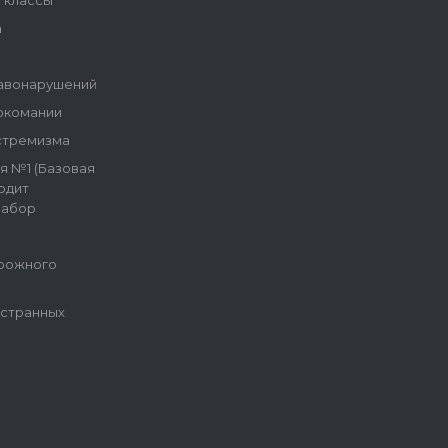
е классы
а
авонарушений
ркомании
стремизма
я №1 (Базовая
одит
набор
рожного
остранных