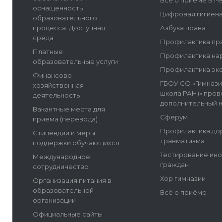
Всё о приеме в 1-
оснащенность
Цифровая гигиен
образовательного
процесса. Доступная
Азбука права
среда
Профилактика пр
Платные
Профилактика на
образовательные услуги
Профилактика эк
Финансово-
ГБОУ СО «Гимнази
хозяйственная
школа РАН)» пров
деятельность
дополнительный 
Вакантные места для
Сферум
приема (перевода)
Профилактика до
Стипендии и меры
травматизма
поддержки обучающихся
Тестирование ин
Международное
граждан
сотрудничество
Хор гимназии
Организация питания в
образовательной
Всё о приёме
организации
Официальные сайты