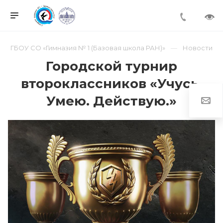
ГБОУ СО «Гимназия № 1 (Базовая школа РАН)»
Новости
Городской турнир
второклассников «Учусь.
Умею. Действую.»