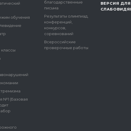
благодарственные
атический
ВЕРСИЯ ДЛЯ
письма
СЛАБОВИДЯ
Результаты олимпиад,
ежим обучения
конференций,
елевидение
конкурсов,
атр
соревнований
Всероссийские
проверочные работы
е классы
а
авонарушений
ркомании
стремизма
я №1 (Базовая
одит
набор
рожного