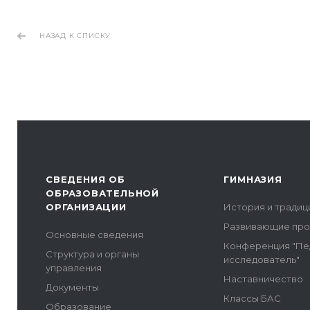
НАЗАД К СПИСКУ
СВЕДЕНИЯ ОБ
ГИМНАЗИЯ
ОБРАЗОВАТЕЛЬНОЙ
ОРГАНИЗАЦИИ
История и традиц
Развивающие пр
Основные сведения
Конференция "Пе
Структура и органы
исследователь"
управления
Наставничество
Документы
Классы БАС
Образование