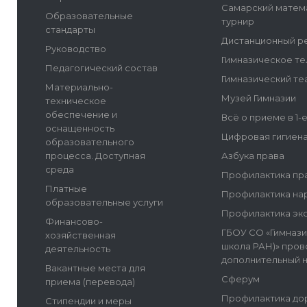
Самарский матем
Образовательные
турнир
стандарты
Дистанционный р
Руководство
Гимназическое т
Педагогический состав
Гимназический те
Материально-
Музей Гимназии
техническое
обеспечение и
Всё о приеме в 1-
оснащенность
Цифровая гигиен
образовательного
процесса. Доступная
Азбука права
среда
Профилактика пр
Платные
Профилактика на
образовательные услуги
Профилактика эк
Финансово-
ГБОУ СО «Гимнази
хозяйственная
школа РАН)» пров
деятельность
дополнительный 
Вакантные места для
Сферум
приема (перевода)
Профилактика до
Стипендии и меры