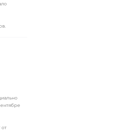
ало
ов.
циально
сентябре
 от