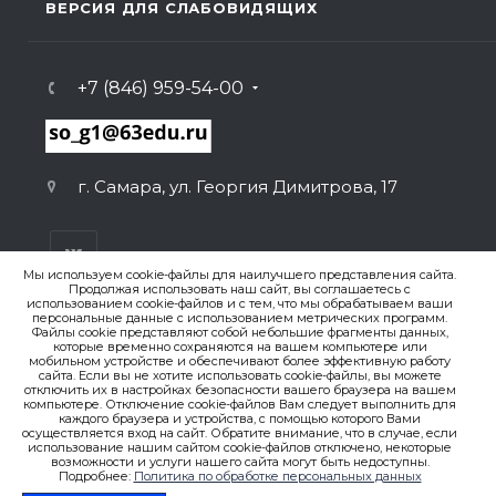
ВЕРСИЯ ДЛЯ СЛАБОВИДЯЩИХ
+7 (846) 959-54-00
г. Самара, ул. Георгия Димитрова, 17
Мы используем cookie-файлы для наилучшего представления сайта.
Продолжая использовать наш сайт, вы соглашаетесь с
использованием cookie-файлов и с тем, что мы обрабатываем ваши
персональные данные с использованием метрических программ.
ВЕРСИЯ ДЛЯ ПЕЧАТИ
Файлы cookie представляют собой небольшие фрагменты данных,
которые временно сохраняются на вашем компьютере или
ПОЛИТИКА КОНФИДЕНЦИАЛЬНОСТИ
мобильном устройстве и обеспечивают более эффективную работу
сайта. Если вы не хотите использовать cookie-файлы, вы можете
отключить их в настройках безопасности вашего браузера на вашем
компьютере. Отключение cookie-файлов Вам следует выполнить для
© 2007-2026. , ГБОУ СО «Гимназия № 1 (Базовая школа
каждого браузера и устройства, с помощью которого Вами
РАН)»
осуществляется вход на сайт. Обратите внимание, что в случае, если
Создание сайта
использование нашим сайтом cookie-файлов отключено, некоторые
возможности и услуги нашего сайта могут быть недоступны.
Подробнее:
Политика по обработке персональных данных