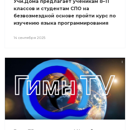
Учи.Дома предлагает ученикам 8–11
классов и студентам СПО на
безвозмездной основе пройти курс по
изучению языка программирования
Python начального, базового или
продвинутого уровня сложности.
14 сентября 2025