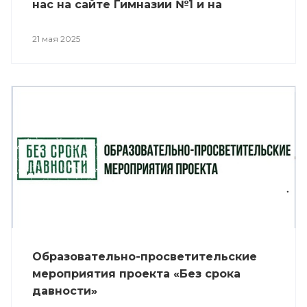
нас на сайте Гимназии №1 и на
профессиональном канале «Самара
ГИС»: 21 мая в 13:50 24 мая в 12:30
21 мая 2025
Образовательно-просветительские
мероприятия проекта «Без срока
давности»