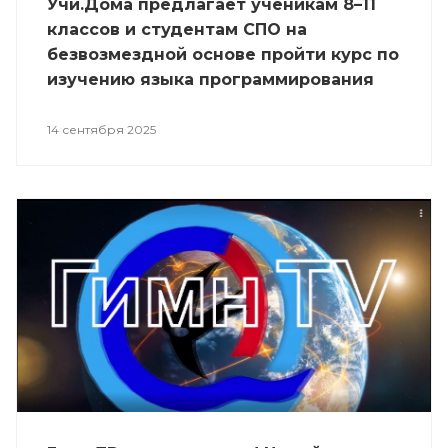
Учи.Дома предлагает ученикам 8–11
классов и студентам СПО на
безвозмездной основе пройти курс по
изучению языка программирования
Python начального, базового или
продвинутого уровня сложности.
14 сентября 2025