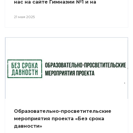
нас на сайте Гимназии №1 и на
профессиональном канале «Самара
ГИС»: 21 мая в 13:50 24 мая в 12:30
21 мая 2025
Образовательно-просветительские
мероприятия проекта «Без срока
давности»