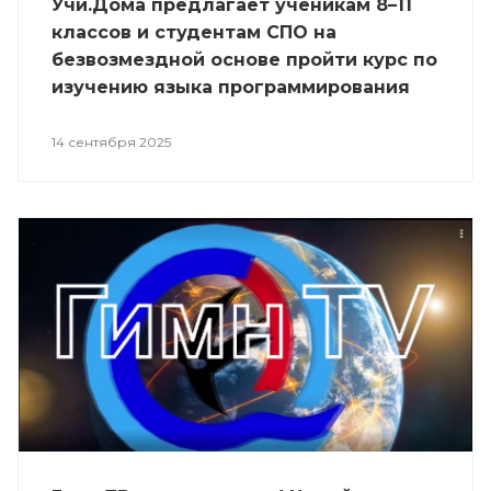
Учи.Дома предлагает ученикам 8–11
классов и студентам СПО на
безвозмездной основе пройти курс по
изучению языка программирования
Python начального, базового или
продвинутого уровня сложности.
14 сентября 2025