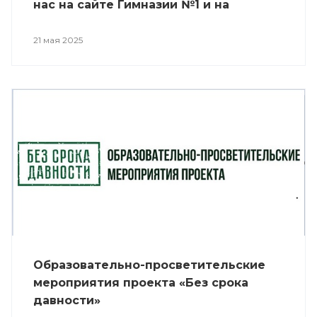
нас на сайте Гимназии №1 и на
профессиональном канале «Самара
ГИС»: 21 мая в 13:50 24 мая в 12:30
21 мая 2025
Образовательно-просветительские
мероприятия проекта «Без срока
давности»