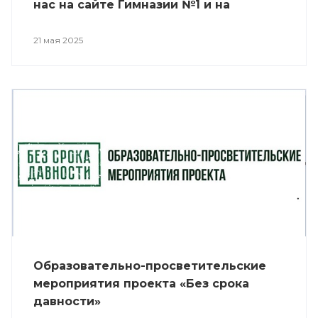
нас на сайте Гимназии №1 и на
профессиональном канале «Самара
ГИС»: 21 мая в 13:50 24 мая в 12:30
21 мая 2025
Образовательно-просветительские
мероприятия проекта «Без срока
давности»