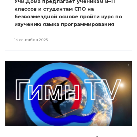
Учи.Дома предлагает ученикам 8–11
классов и студентам СПО на
безвозмездной основе пройти курс по
изучению языка программирования
Python начального, базового или
продвинутого уровня сложности.
14 сентября 2025