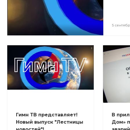
5 сентябр
Гимн ТВ представляет!
В прил
Новый выпуск "Лестницы
Дом» 
новостей"!
аварий