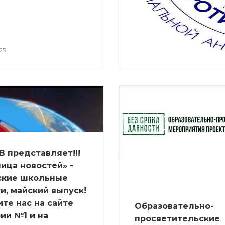
25
В представляет!!!
ица новостей» -
ские школьные
и, майский выпуск!
те нас на сайте
Образовательно-
ии №1 и на
просветительские