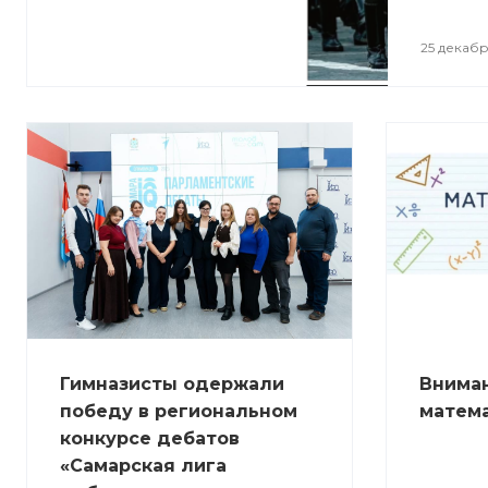
25 декабр
Гимназисты одержали
Вниман
победу в региональном
матема
конкурсе дебатов
«Самарская лига