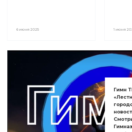
6 июня 2025
1 июня 20
Гимн Т
«Лестн
город
новост
Смотри
Гимназ