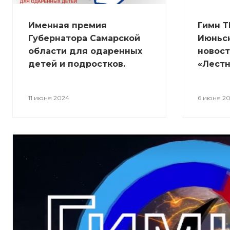
Именная премия
Гимн Т
Губернатора Самарской
Июньс
области для одаренных
новост
детей и подростков.
«Лестн
11 июня 2024
6 июня 2