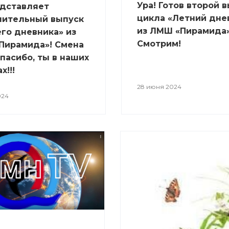
Ура! Готов второй 
едставляет
цикла «Летний дне
чительный выпуск
из ЛМШ «Пирамида»!
го дневника» из
Смотрим!
Пирамида»! Смена
спасибо, ты в наших
х!!!
28 июня 2024
024