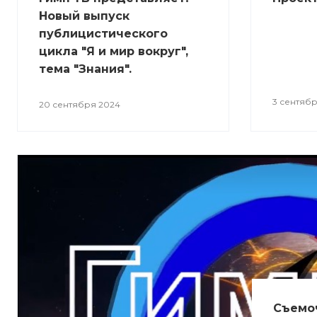
Новый выпуск
публицистического
цикла "Я и мир вокруг",
тема "Знания".
3 сентяб
20 сентября 2024
Съемоч