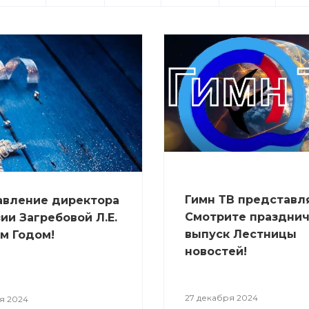
Гимн ТВ представля
авлениe директора
Смотрите праздни
ии Загребовой Л.Е.
выпуск Лестницы
м Годом!
новостей!
27 декабря 2024
я 2024