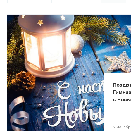
Поздр
Гимназ
с Новы
31 декабр