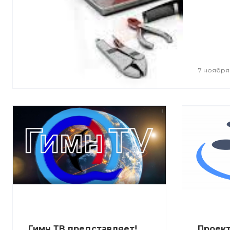
7 ноября
Гимн ТВ представляет!
Проек