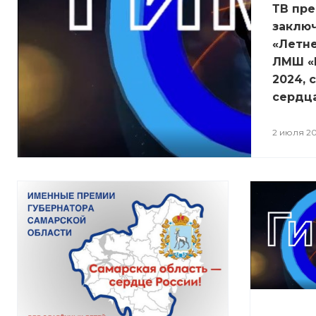
ТВ пр
заклю
«Летне
ЛМШ «
2024, 
сердца
2 июля 2