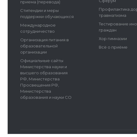
Сферум
приема (перевода)
Профилактика до
Стипендии и меры
травматизма
поддержки обучающихся
Тестирование ин
Международное
граждан
сотрудничество
Хор гимназии
Организация питания в
образовательной
Всё о приёме
организации
Официальные сайты
Министерства науки и
высшего образования
РФ, Министерства
Просвещения РФ,
Министерства
образования и науки СО