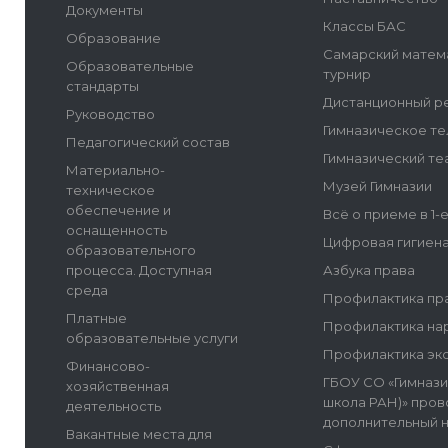
Документы
Классы БАС
Образование
Самарский матем
Образовательные
турнир
стандарты
Дистанционный р
Руководство
Гимназическое т
Педагогический состав
Гимназический те
Материально-
Музей Гимназии
техническое
обеспечение и
Всё о приеме в 1-
оснащенность
Цифровая гигиен
образовательного
процесса. Доступная
Азбука права
среда
Профилактика пр
Платные
Профилактика на
образовательные услуги
Профилактика эк
Финансово-
ГБОУ СО «Гимнази
хозяйственная
школа РАН)» пров
деятельность
дополнительный 
Вакантные места для