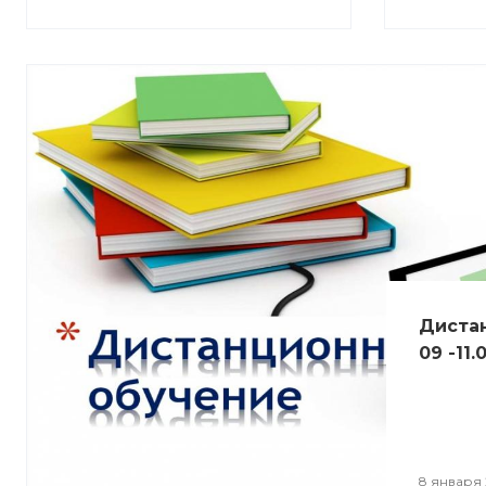
Диста
09 -11.
8 января