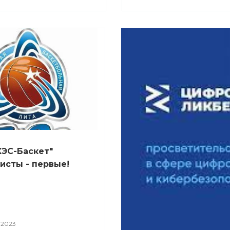
КЭС-Баскет"
исты - первые!
 2023