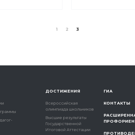
1
2
3
ДОСТИЖЕНИЯ
ГИА
ии
Всероссийская
КОНТАКТЫ
олимпиада школьников
ограммы
РАСШИРЕНН
Высшие результаты
дагог-
ПРОФОРИЕН
Государственной
Итоговой Аттестации
ПРОТИВОДЕ