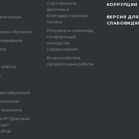
Сертификаты,
КОРРУПЦИИ
дипломы и
благодарственные
атический
ВЕРСИЯ ДЛЯ
письма
СЛАБОВИДЯ
Результаты олимпиад,
ежим обучения
конференций,
елевидение
конкурсов,
атр
соревнований
Всероссийские
проверочные работы
е классы
а
авонарушений
ркомании
стремизма
я №1 (Базовая
одит
набор