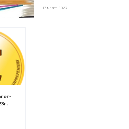
17 марта 2023
гог-
3г.