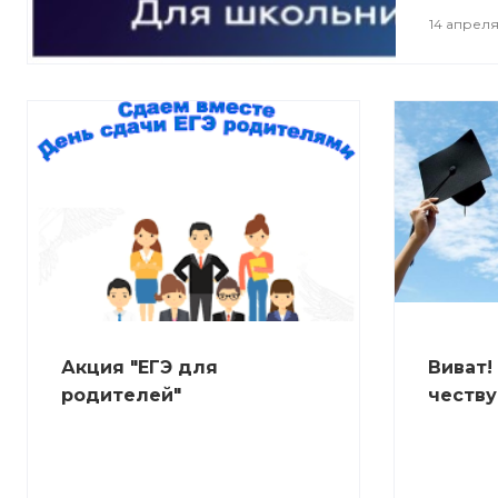
14 апреля
Акция "ЕГЭ для
Виват!
родителей"
честву