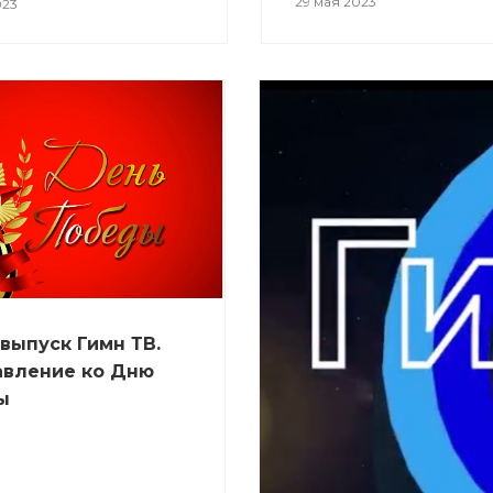
29 мая 2023
023
выпуск Гимн ТВ.
авление ко Дню
ы