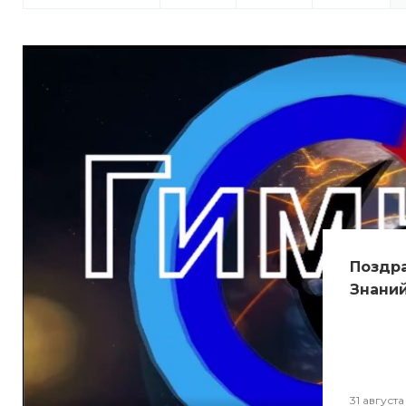
Поздр
Знани
31 августа