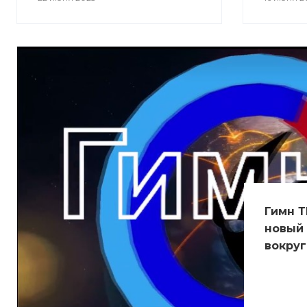
Гимн Т
новый 
вокруг