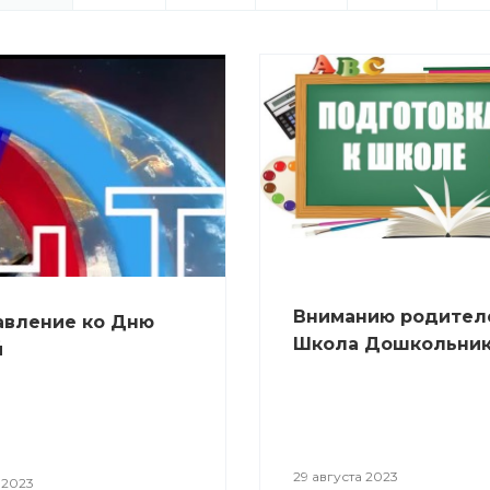
Вниманию родител
авление ко Дню
Школа Дошкольни
й
29 августа 2023
 2023