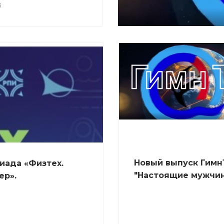
3
Новый выпуск Гимн
иадa «Физтех.
"Настоящие мужчи
ер».