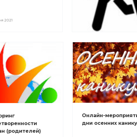
я 2021
Онлайн-мероприят
оринг
дни осенних каник
етворенности
н (родителей)