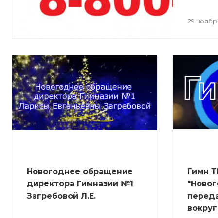
29 ноябр
Новогоднее обращение
Гимн Т
директора Гимназии №1
"Новог
Загребовой Л.Е.
переда
вокруг