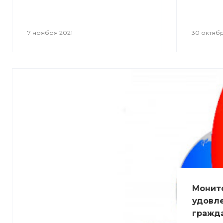
7 ноября 2021
30 октябр
Монит
удовл
гражда