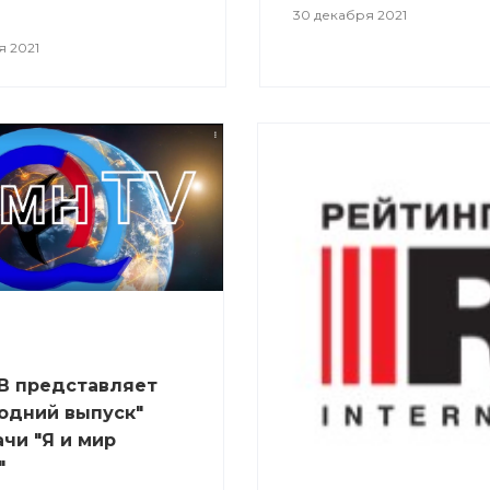
30 декабря 2021
я 2021
В представляет
одний выпуск"
чи "Я и мир
"