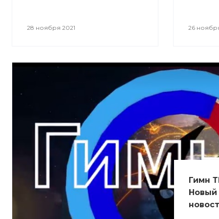
28 ноября 2021
26 ноября
Гимн Т
Новый 
новост