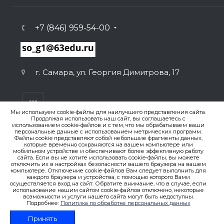
+7 (846) 959-54-00
г. Самара, ул. Георгия Димитрова, 17
Мы используем cookie-файлы для наилучшего представления сайта.
Продолжая использовать наш сайт, вы соглашаетесь с
использованием cookie-файлов и с тем, что мы обрабатываем ваши
персональные данные с использованием метрических программ.
ВЕРСИЯ ДЛЯ ПЕЧАТИ
Файлы cookie представляют собой небольшие фрагменты данных,
которые временно сохраняются на вашем компьютере или
ПОЛИТИКА КОНФИДЕНЦИАЛЬНОСТИ
мобильном устройстве и обеспечивают более эффективную работу
сайта. Если вы не хотите использовать cookie-файлы, вы можете
отключить их в настройках безопасности вашего браузера на вашем
© 2007-2026. , ГБОУ СО «Гимназия № 1 (Базовая школа
компьютере. Отключение cookie-файлов Вам следует выполнить для
каждого браузера и устройства, с помощью которого Вами
РАН)»
осуществляется вход на сайт. Обратите внимание, что в случае, если
Создание сайта
использование нашим сайтом cookie-файлов отключено, некоторые
возможности и услуги нашего сайта могут быть недоступны.
Подробнее:
Политика по обработке персональных данных
Принять