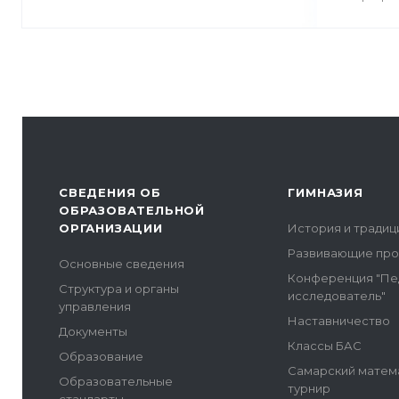
СВЕДЕНИЯ ОБ
ГИМНАЗИЯ
ОБРАЗОВАТЕЛЬНОЙ
ОРГАНИЗАЦИИ
История и традиц
Развивающие пр
Основные сведения
Конференция "Пе
Структура и органы
исследователь"
управления
Наставничество
Документы
Классы БАС
Образование
Самарский матем
Образовательные
турнир