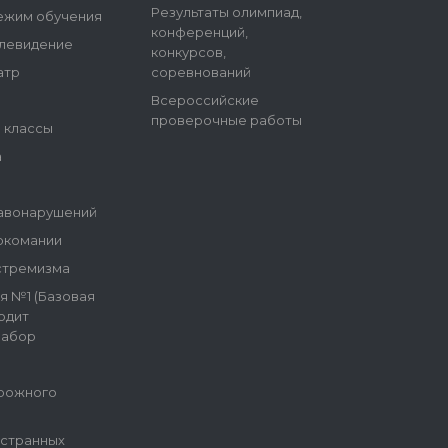
Результаты олимпиад,
ежим обучения
конференций,
елевидение
конкурсов,
атр
соревнований
Всероссийские
проверочные работы
е классы
а
авонарушений
ркомании
стремизма
я №1 (Базовая
одит
набор
рожного
остранных