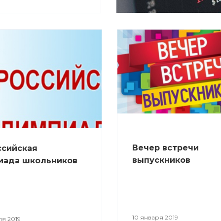
Вечер встречи
ссийская
выпускников
иада школьников
10 января 2019
я 2019