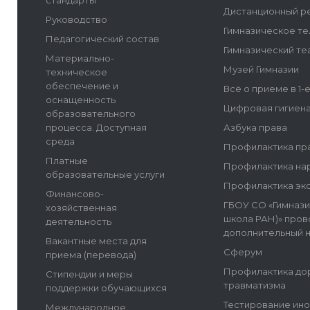
стандарты
Дистанционный р
Руководство
Гимназическое т
Педагогический состав
Гимназический те
Материально-
Музей Гимназии
техническое
обеспечение и
Всё о приеме в 1-
оснащенность
Цифровая гигиен
образовательного
процесса. Доступная
Азбука права
среда
Профилактика пр
Платные
Профилактика на
образовательные услуги
Профилактика эк
Финансово-
ГБОУ СО «Гимнази
хозяйственная
школа РАН)» пров
деятельность
дополнительный 
Вакантные места для
Сферум
приема (перевода)
Профилактика до
Стипендии и меры
травматизма
поддержки обучающихся
Тестирование ин
Международное