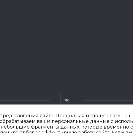
редставления сайта. Продолжая использовать наш с
мы обрабатываем ваши персональные данные с испол
й небольшие фрагменты данных, которые временно 
»
П
ечивают более эффективную работу сайта. Если вы 