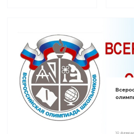
Всеро
олимп
10 феврал