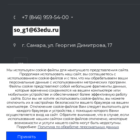
+7 (846) 959-54-00
г. Самара, ул. Георгия Димитрова, 17
Мы используем cookie-файлы для наилучшего представления сайта.
Продолжая использовать наш сайт, вы соглашаетесь с
использованием cookie-файлов и с тем, что мы обрабатываем ваши
персональные данные с использованием метрических программ.
ВЕРСИЯ ДЛЯ ПЕЧАТИ
Файлы cookie представляют собой небольшие фрагменты данных,
которые временно сохраняются на вашем компьютере или
ПОЛИТИКА КОНФИДЕНЦИАЛЬНОСТИ
мобильном устройстве и обеспечивают более эффективную работу
сайта. Если вы не хотите использовать cookie-файлы, вы можете
отключить их в настройках безопасности вашего браузера на вашем
© 2007-2026. , ГБОУ СО «Гимназия № 1 (Базовая школа
компьютере. Отключение cookie-файлов Вам следует выполнить для
каждого браузера и устройства, с помощью которого Вами
РАН)»
осуществляется вход на сайт. Обратите внимание, что в случае, если
Создание сайта
использование нашим сайтом cookie-файлов отключено, некоторые
возможности и услуги нашего сайта могут быть недоступны.
Подробнее:
Политика по обработке персональных данных
Принять